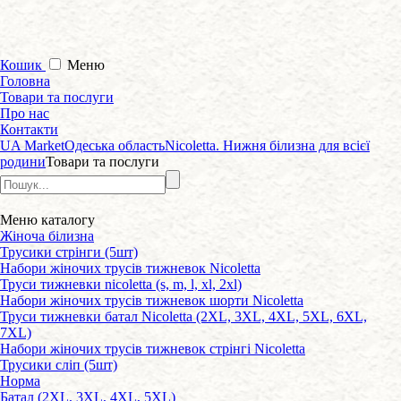
Кошик
Меню
Головна
Товари та послуги
Про нас
Контакти
UA Market
Одеська область
Nicoletta. Нижня білизна для всієї
родини
Товари та послуги
Меню
каталогу
Жіноча білизна
Трусики стрінги (5шт)
Набори жіночих трусів тижневок Nicoletta
Труси тижневки nicoletta (s, m, l, xl, 2xl)
Набори жіночих трусів тижневок шорти Nicoletta
Труси тижневки батал Nicoletta (2XL, 3XL, 4XL, 5XL, 6XL,
7XL)
Набори жіночих трусів тижневок стрінгі Nicoletta
Трусики сліп (5шт)
Норма
Батал (2XL, 3XL, 4XL, 5XL)