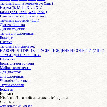
Трусики сліп з мережевом (5шт)
Норма (S, M, L, XL, 2XL)
Батал (2XL, 3XL, 4XL, 5XL)
Нижня білизна для вагітних
Трусики шортики (5шт)
Дитяча білизна
Дитячі трусики
Труси для хлопчиків
Боксери
Плавки
Трусики для дівчаток
НАБОРИ ДИТЯЧИХ ТРУСІВ ТИЖДЕНЬ NICOLETTA (7 ШТ)
ТРУСИ ДИТЯЧІ СЛІПИ
Шортики
Бюстгалтери та топи
Майки, комплекти
Для дівчаток
Для хлопчиків
Чоловіча білизна
Труси чоловічі
Боксери
Контакти
Nicoletta. Нижня білизна для всієї родини
Яна Чуб
+38 (093) 141-46-82