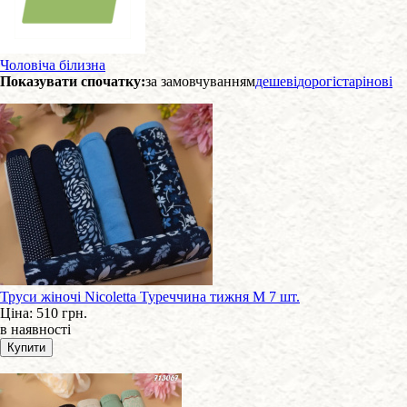
Чоловіча білизна
Показувати спочатку:
за замовчуванням
дешеві
дорогі
старі
нові
Труси жіночі Nicoletta Туреччина тижня M 7 шт.
Ціна:
510 грн.
в наявності